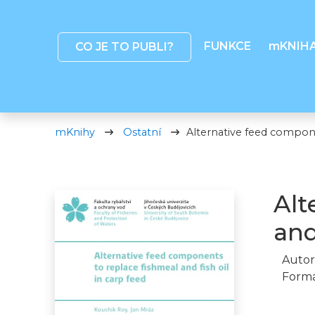
FUNKCE
mKNIH
CO JE TO PUBLI?
mKnihy
Ostatní
Alternative feed componen
Alt
and
Autor
Formá