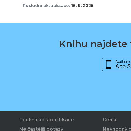
Poslední aktualizace:
16. 9. 2025
Knihu najdete t
Technická specifikace
Ceník
Nejčastější dotazy
Nevhodný 