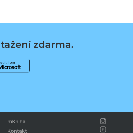
 stažení zdarma.
mKniha
Kontakt