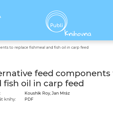
A
ts to replace fishmeal and fish oil in carp feed
ernative feed components 
 fish oil in carp feed
:
Koushik Roy, Jan Mráz
t knihy:
PDF