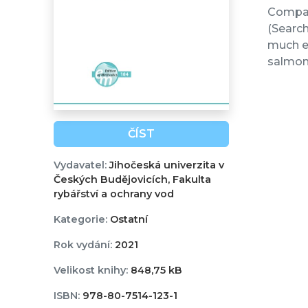
Compare
(Search
much ea
salmon 
ČÍST
Vydavatel:
Jihočeská univerzita v
Českých Budějovicích, Fakulta
rybářství a ochrany vod
Kategorie:
Ostatní
Rok vydání:
2021
Velikost knihy:
848,75 kB
ISBN:
978-80-7514-123-1