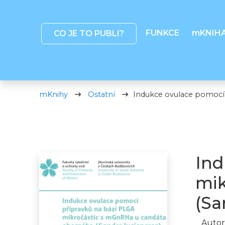
FUNKCE
mKNIH
CO JE TO PUBLI?
mKnihy
Ostatní
Indukce ovulace pomocí 
Ind
mik
(Sa
Autor