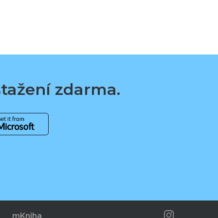
 stažení zdarma.
mKniha