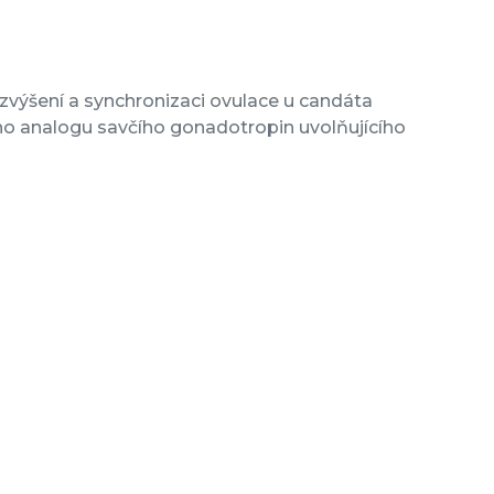
zvýšení a synchronizaci ovulace u candáta
ho analogu savčího gonadotropin uvolňujícího