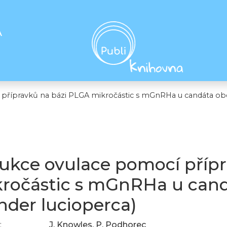
A
přípravků na bázi PLGA mikročástic s mGnRHa u candáta ob
ukce ovulace pomocí příp
ročástic s mGnRHa u can
nder lucioperca)
:
J. Knowles, P. Podhorec