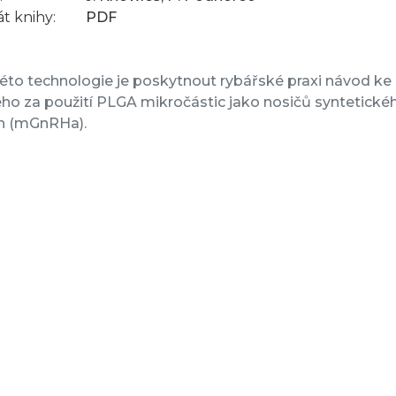
t knihy:
PDF
éto technologie je poskytnout rybářské praxi návod ke 
ho za použití PLGA mikročástic jako nosičů syntetické
 (mGnRHa).