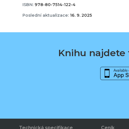
ISBN:
978-80-7514-122-4
Poslední aktualizace:
16. 9. 2025
Knihu najdete t
Technická specifikace
Ceník