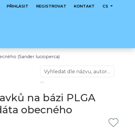
PŘIHLÁSIT
REGISTROVAT
KONTAKT
CS
ecného (Sander lucioperca)
ravků na bázi PLGA
dáta obecného