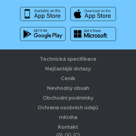
Technická specifikace
Nejčastější dotazy
Ceník
Nevhodný obsah
Obchodní podmínky
Ochrana osobních údajů
mKniha
Kontakt