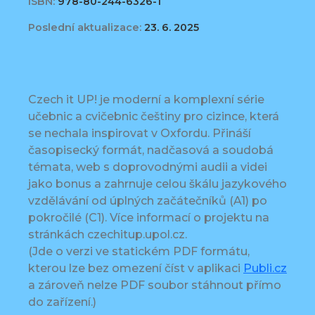
ISBN:
978-80-244-6326-1
Poslední aktualizace:
23. 6. 2025
Czech it UP! je moderní a komplexní série
učebnic a cvičebnic češtiny pro cizince, která
se nechala inspirovat v Oxfordu. Přináší
časopisecký formát, nadčasová a soudobá
témata, web s doprovodnými audii a videi
jako bonus a zahrnuje celou škálu jazykového
vzdělávání od úplných začátečníků (A1) po
pokročilé (C1). Více informací o projektu na
stránkách czechitup.upol.cz.
(Jde o verzi ve statickém PDF formátu,
kterou lze bez omezení číst v aplikaci
Publi.cz
a zároveň nelze PDF soubor stáhnout přímo
do zařízení.)