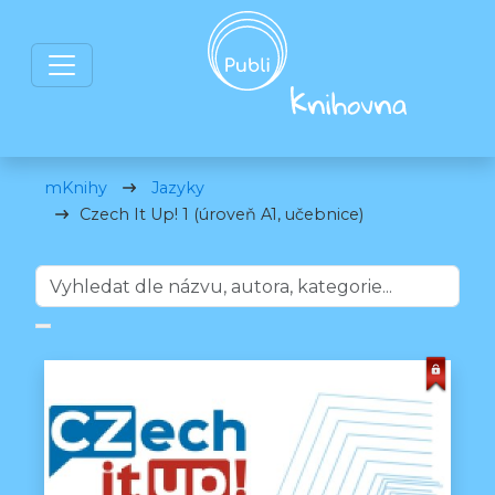
mKnihy
Jazyky
Czech It Up! 1 (úroveň A1, učebnice)