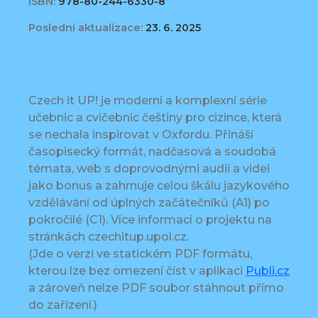
ISBN:
978-80-244-6330-8
Poslední aktualizace:
23. 6. 2025
Czech it UP! je moderní a komplexní série
učebnic a cvičebnic češtiny pro cizince, která
se nechala inspirovat v Oxfordu. Přináší
časopisecký formát, nadčasová a soudobá
témata, web s doprovodnými audii a videi
jako bonus a zahrnuje celou škálu jazykového
vzdělávání od úplných začátečníků (A1) po
pokročilé (C1). Více informací o projektu na
stránkách czechitup.upol.cz.
(Jde o verzi ve statickém PDF formátu,
kterou lze bez omezení číst v aplikaci
Publi.cz
a zároveň nelze PDF soubor stáhnout přímo
do zařízení.)