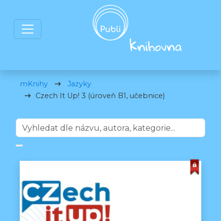
mKnihy
Jazyky
Czech It Up! 3 (úroveň B1, učebnice)