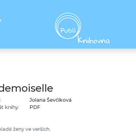
A
emoiselle
:
Jolana Ševčíková
t knihy:
PDF
ladé ženy ve verších.