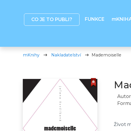
FUNKCE
mKNIH
CO JE TO PUBLI?
mKnihy
Nakladatelství
Mademoiselle
Mad
Autor
Formá
Život m