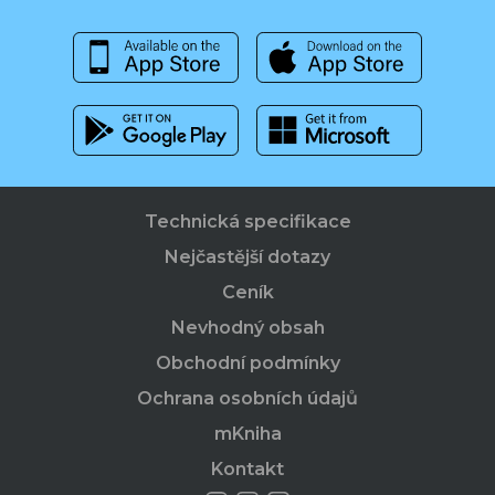
Technická specifikace
Nejčastější dotazy
Ceník
Nevhodný obsah
Obchodní podmínky
Ochrana osobních údajů
mKniha
Kontakt