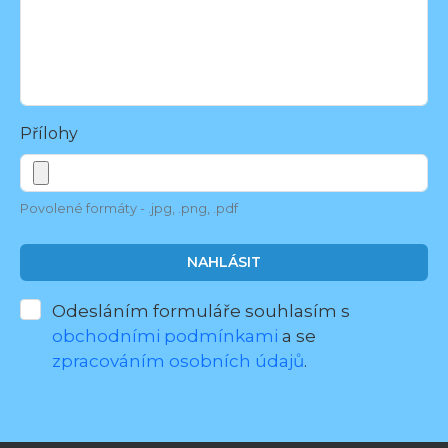
Přílohy
Povolené formáty - .jpg, .png, .pdf
NAHLÁSIT
Odesláním formuláře souhlasím s
obchodními podmínkami
a se
zpracováním osobních údajů
.