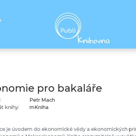
A
nomie pro bakaláře
:
Petr Mach
t knihy:
mKniha
ce je úvodem do ekonomické vědy a ekonomických princi