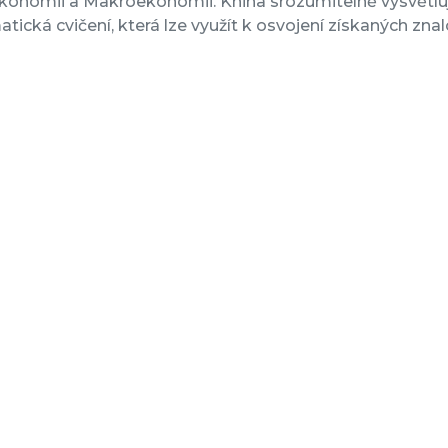
konomii a Makroekonomii. Kniha srozumitelně vysvětlu
ická cvičení, která lze využít k osvojení získaných znalo