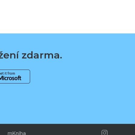
ažení zdarma.
mKniha