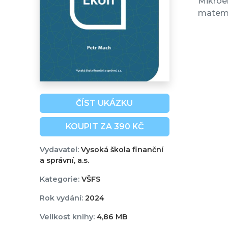
Mikroe
matemat
ČÍST UKÁZKU
KOUPIT ZA 390 KČ
Vydavatel:
Vysoká škola finanční
a správní, a.s.
Kategorie:
VŠFS
Rok vydání:
2024
Velikost knihy:
4,86 MB