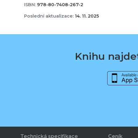
ISBN:
978-80-7408-267-2
Poslední aktualizace:
14. 11. 2025
Knihu najdet
Technická specifikace
Ceník