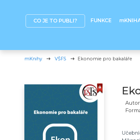
FUNKCE
mKNIH
CO JE TO PUBLI?
mKnihy
VŠFS
Ekonomie pro bakaláře
Eko
Autor
Formá
Učebni