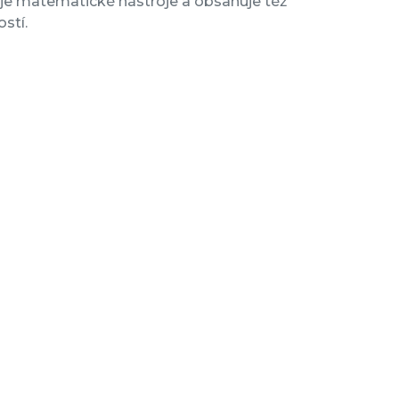
je matematické nástroje a obsahuje též
stí.