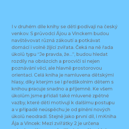
I v druhém díle knihy se děti podívají na český
venkov. S průvodci Ájou a Vinckem budou
navštěvovat různá zákoutí a potkávat
domácí i volně žijící zvířata. Čeká na ně řada
úkolů typu “Je pravda, že…”, budou hledat
rozdíly na obrázcích a procvičí si nejen
poznávání věcí, ale hlavně prostorovou
orientaci. Celá kniha je namluvena dětskými
hlasy, díky kterým se i předškolním dětem s
knihou pracuje snadno a příjemně. Ke všem
úkolům jsme přidali také mluvené zpětné
vazby, které děti motivují k dalšímu postupu
a v případě neúspěchu je od plnění nových
úkolů neodradí. Stejně jako první díl, i mKniha
Ája a Vincek: Mezi zvířátky 2 je určena