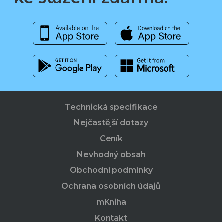
Technická specifikace
Nejčastější dotazy
Ceník
Nevhodný obsah
Obchodní podmínky
Ochrana osobních údajů
mKniha
Kontakt