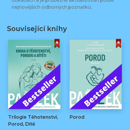
důkazech a je průběžně aktualizován podle
nejnovějších odborných poznatků.
Související knihy
Trilogie Těhotenství,
Porod
Porod, Dítě