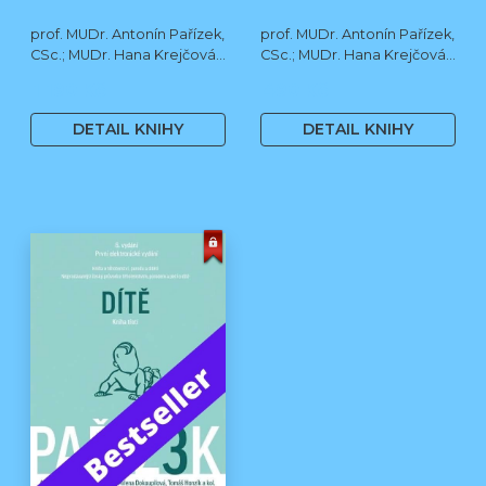
prof. MUDr. Antonín Pařízek,
prof. MUDr. Antonín Pařízek,
CSc.; MUDr. Hana Krejčová,
CSc.; MUDr. Hana Krejčová,
Ph.D.; MUDr. Milena
Ph.D.; MUDr. Milena
1 190 Kč
490 Kč
Dokoupilová; prof. MUDr.
Dokoupilová; prof. MUDr.
Tomáš Honzík, Ph.D. a kol.
Tomáš Honzík, Ph.D. a kol.
DETAIL KNIHY
DETAIL KNIHY