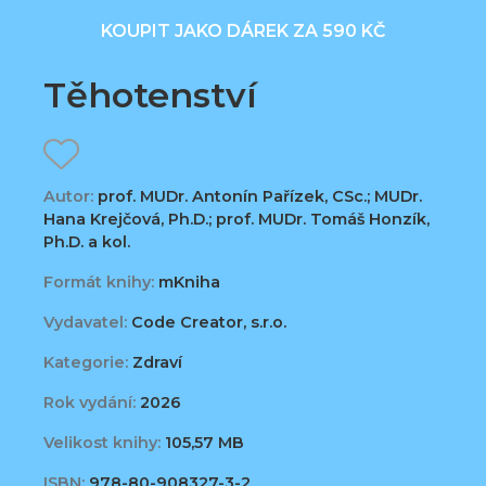
KOUPIT JAKO DÁREK ZA 590 KČ
Těhotenství
Autor:
prof. MUDr. Antonín Pařízek, CSc.; MUDr.
Hana Krejčová, Ph.D.; prof. MUDr. Tomáš Honzík,
Ph.D. a kol.
Formát knihy:
mKniha
Vydavatel:
Code Creator, s.r.o.
Kategorie:
Zdraví
Rok vydání:
2026
Velikost knihy:
105,57 MB
ISBN:
978-80-908327-3-2