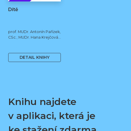
Dítě
prof. MUDr. Antonín Pařízek,
CSc.; MUDr. Hana Krejčová,
Ph.D.; MUDr. Milena
490 Kč
Dokoupilová; prof. MUDr.
Tomáš Honzík, Ph.D. a kol.
DETAIL KNIHY
Knihu najdete
v aplikaci, která je
ke stažení zdarma.