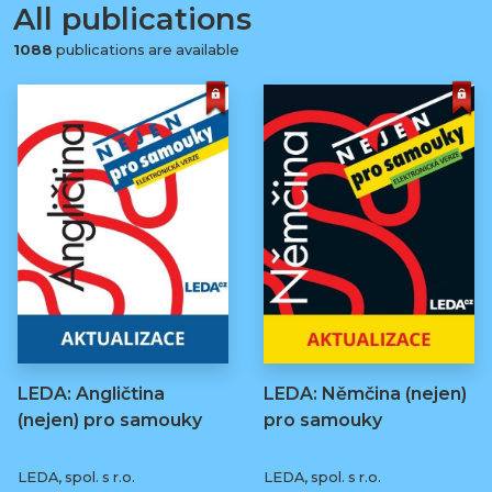
All publications
1088
publications are available
LEDA: Angličtina
LEDA: Němčina (nejen)
(nejen) pro samouky
pro samouky
LEDA, spol. s r.o.
LEDA, spol. s r.o.