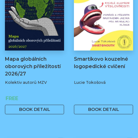
Mapa globálních
Smartíkovo kouzelné
oborových příležitostí
logopedické cvičení
2026/27
Kolektiv autorů MZV
Lucie Tokošová
FREE
580 Kč
BOOK DETAIL
BOOK DETAIL