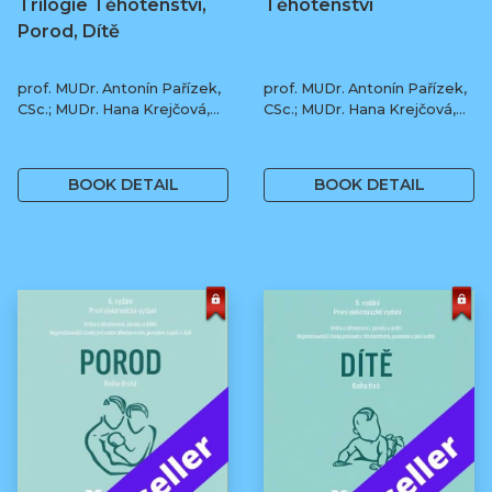
Trilogie Těhotenství,
Těhotenství
Porod, Dítě
prof. MUDr. Antonín Pařízek,
prof. MUDr. Antonín Pařízek,
CSc.; MUDr. Hana Krejčová,
CSc.; MUDr. Hana Krejčová,
Ph.D.; MUDr. Milena
Ph.D.; prof. MUDr. Tomáš
1 190 Kč
590 Kč
Dokoupilová; prof. MUDr.
Honzík, Ph.D. a kol.
Tomáš Honzík, Ph.D. a kol.
BOOK DETAIL
BOOK DETAIL