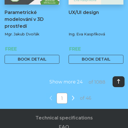
Parametrické
UX/UI design
modelování v 3D
prostředí
Mgr. Jakub Dvořák
Ing. Eva Kaspříková
FREE
FREE
BOOK DETAIL
BOOK DETAIL
Show more 24
of 1088
of 46
Technical specifications
FAQ