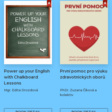
Power up your English
První pomoc pro výuku
with Chalkboard
zdravotnických oborů
Lessons
Mgr. Edita Drozdová
PhDr. Zuzana Číková a
kolektiv
369 Kč
250 Kč