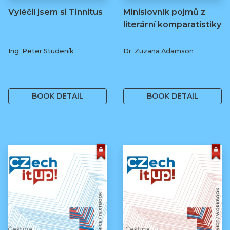
Vyléčil jsem si Tinnitus
Minislovník pojmů z
literární komparatistiky
Ing. Peter Studeník
Dr. Zuzana Adamson
279 Kč
250 Kč
BOOK DETAIL
BOOK DETAIL