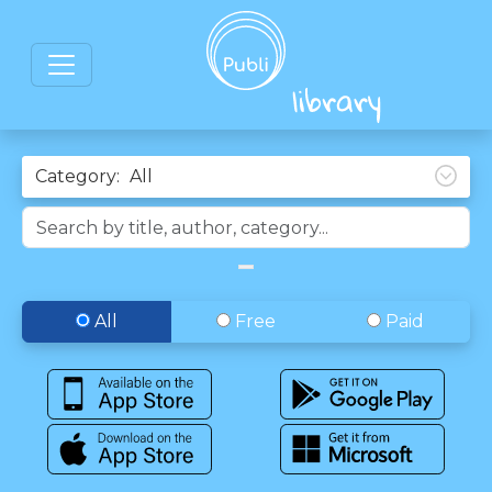
Category:
All
Free
Paid