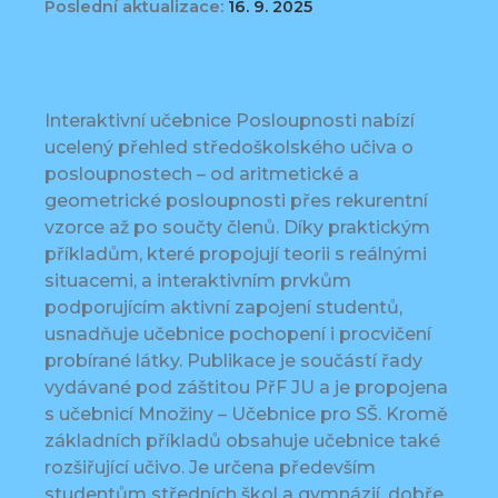
Poslední aktualizace:
16. 9. 2025
Interaktivní učebnice Posloupnosti nabízí
ucelený přehled středoškolského učiva o
posloupnostech – od aritmetické a
geometrické posloupnosti přes rekurentní
vzorce až po součty členů. Díky praktickým
příkladům, které propojují teorii s reálnými
situacemi, a interaktivním prvkům
podporujícím aktivní zapojení studentů,
usnadňuje učebnice pochopení i procvičení
probírané látky. Publikace je součástí řady
vydávané pod záštitou PřF JU a je propojena
s učebnicí Množiny – Učebnice pro SŠ. Kromě
základních příkladů obsahuje učebnice také
rozšiřující učivo. Je určena především
studentům středních škol a gymnázií, dobře