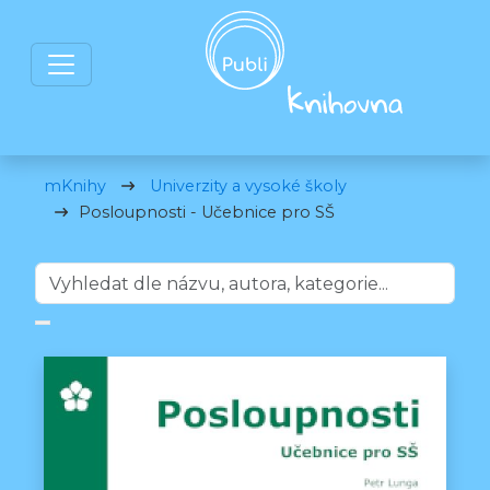
mKnihy
Univerzity a vysoké školy
Posloupnosti - Učebnice pro SŠ