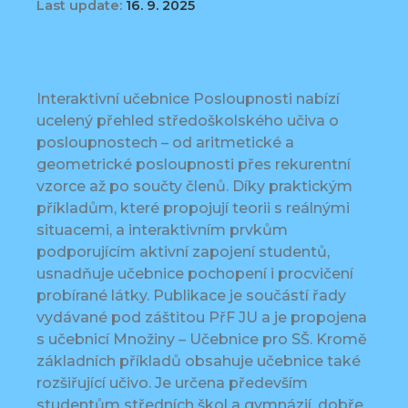
Last update:
16. 9. 2025
Interaktivní učebnice Posloupnosti nabízí
ucelený přehled středoškolského učiva o
posloupnostech – od aritmetické a
geometrické posloupnosti přes rekurentní
vzorce až po součty členů. Díky praktickým
příkladům, které propojují teorii s reálnými
situacemi, a interaktivním prvkům
podporujícím aktivní zapojení studentů,
usnadňuje učebnice pochopení i procvičení
probírané látky. Publikace je součástí řady
vydávané pod záštitou PřF JU a je propojena
s učebnicí Množiny – Učebnice pro SŠ. Kromě
základních příkladů obsahuje učebnice také
rozšiřující učivo. Je určena především
studentům středních škol a gymnázií, dobře