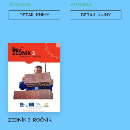
Čermák, Ph.D., Bc. Jiří
ZDARMA
ZDARMA
Stehno
DETAIL KNIHY
DETAIL KNIHY
ZEDNÍK 3. ROČNÍK