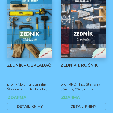
ZEDNÍK – OBKLADAČ
ZEDNÍK 1. ROČNÍK
prof. RNDr. Ing. Stanislav
prof. RNDr. Ing. Stanislav
Šťastník, CSc., Ph.D. a Ing.
Šťastník, CSc., Ing. Jan
Jan Čermák, Ph.D.
Čermák, Ph.D., Bc. Jiří
ZDARMA
ZDARMA
Stehno
DETAIL KNIHY
DETAIL KNIHY