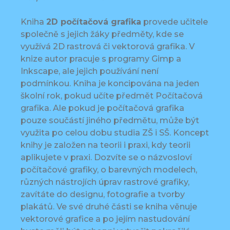
Kniha
2D počítačová grafika
provede učitele
společně s jejich žáky předměty, kde se
využívá 2D rastrová či vektorová grafika. V
knize autor pracuje s programy Gimp a
Inkscape, ale jejich používání není
podmínkou. Kniha je koncipována na jeden
školní rok, pokud učíte předmět Počítačová
grafika. Ale pokud je počítačová grafika
pouze součástí jiného předmětu, může být
využita po celou dobu studia ZŠ i SŠ. Koncept
knihy je založen na teorii i praxi, kdy teorii
aplikujete v praxi. Dozvíte se o názvosloví
počítačové grafiky, o barevných modelech,
různých nástrojích úprav rastrové grafiky,
zavítáte do designu, fotografie a tvorby
plakátů. Ve své druhé části se kniha věnuje
vektorové grafice a po jejím nastudování