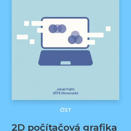
ČÍST
2D počítačová grafika