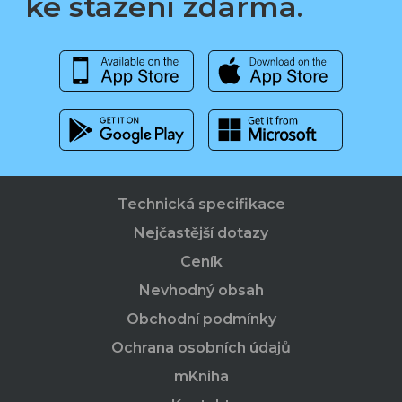
ke stažení zdarma.
Technická specifikace
Nejčastější dotazy
Ceník
Nevhodný obsah
Obchodní podmínky
Ochrana osobních údajů
mKniha