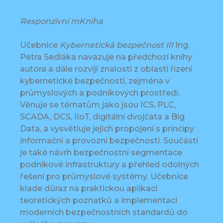
Responzivní mKniha
Učebnice
Kybernetická bezpečnost III
Ing.
Petra Sedláka navazuje na předchozí knihy
autora a dále rozvíjí znalosti z oblasti řízení
kybernetické bezpečnosti, zejména v
průmyslových a podnikových prostředí.
Věnuje se tématům jako jsou ICS, PLC,
SCADA, DCS, IIoT, digitální dvojčata a Big
Data, a vysvětluje jejich propojení s principy
informační a provozní bezpečnosti. Součástí
je také návrh bezpečnostní segmentace
podnikové infrastruktury a přehled odolných
řešení pro průmyslové systémy. Učebnice
klade důraz na praktickou aplikaci
teoretických poznatků a implementaci
moderních bezpečnostních standardů do