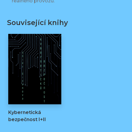
reálného provozu.
Související knihy
Kybernetická
bezpečnost I+II