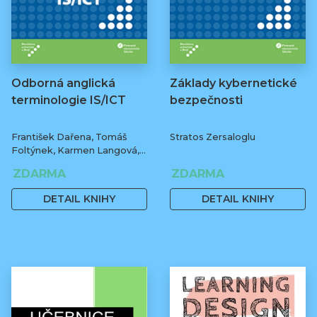
Odborná anglická
Základy kybernetické
terminologie IS/ICT
bezpečnosti
František Dařena, Tomáš
Stratos Zersaloglu
Foltýnek, Karmen Langová,
Martin Pokorný
ZDARMA
ZDARMA
DETAIL KNIHY
DETAIL KNIHY