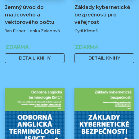
Jemný úvod do
Základy kybernetické
maticového a
bezpečnosti pro
vektorového počtu
veřejnost
Jan Eisner, Lenka Zalabová
Cyril Klimeš
ZDARMA
ZDARMA
DETAIL KNIHY
DETAIL KNIHY