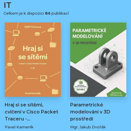
IT
Celkem je k dispozici
86
publikací
Hraj si se sítěmi,
Parametrické
cvičení v Cisco Packet
modelování v 3D
Traceru -…
prostředí
Pavel Kameník
Mgr. Jakub Dvořák