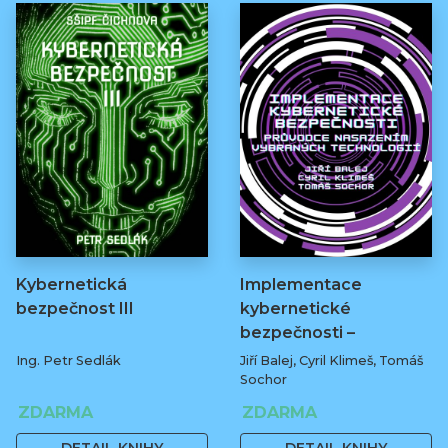
Kybernetická
Implementace
bezpečnost III
kybernetické
bezpečnosti –
průvodce…
Ing. Petr Sedlák
Jiří Balej, Cyril Klimeš, Tomáš
Sochor
ZDARMA
ZDARMA