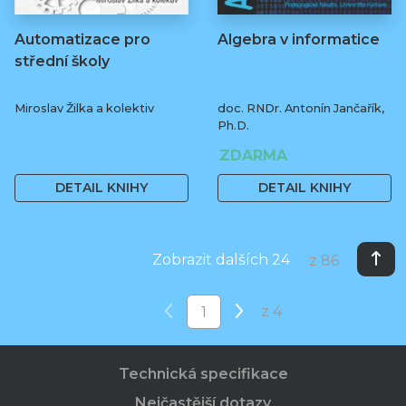
Automatizace pro
Algebra v informatice
střední školy
Miroslav Žilka a kolektiv
doc. RNDr. Antonín Jančařík,
Ph.D.
220 Kč
ZDARMA
DETAIL KNIHY
DETAIL KNIHY
Zobrazit dalších 24
z 86
z 4
Technická specifikace
Nejčastější dotazy