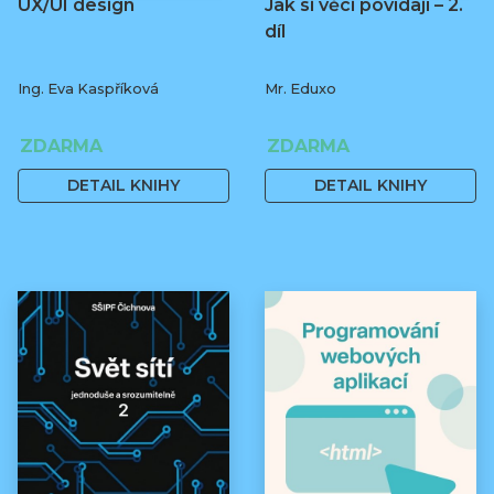
UX/UI design
Jak si věci povídají – 2.
díl
Ing. Eva Kaspříková
Mr. Eduxo
ZDARMA
ZDARMA
DETAIL KNIHY
DETAIL KNIHY