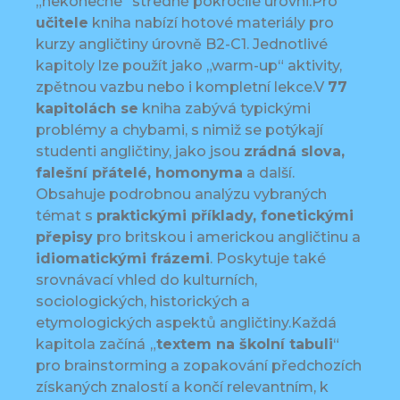
„nekonečné“ středně pokročilé úrovni.Pro
učitele
kniha nabízí hotové materiály pro
kurzy angličtiny úrovně B2-C1. Jednotlivé
kapitoly lze použít jako „warm-up“ aktivity,
zpětnou vazbu nebo i kompletní lekce.V
77
kapitolách se
kniha zabývá typickými
problémy a chybami, s nimiž se potýkají
studenti angličtiny, jako jsou
zrádná slova,
falešní přátelé, homonyma
a další.
Obsahuje podrobnou analýzu vybraných
témat s
praktickými příklady, fonetickými
přepisy
pro britskou i americkou angličtinu a
idiomatickými frázemi
. Poskytuje také
srovnávací vhled do kulturních,
sociologických, historických a
etymologických aspektů angličtiny.Každá
kapitola začíná
„
textem na školní tabuli
“
pro brainstorming a zopakování předchozích
získaných znalostí a končí relevantním, k