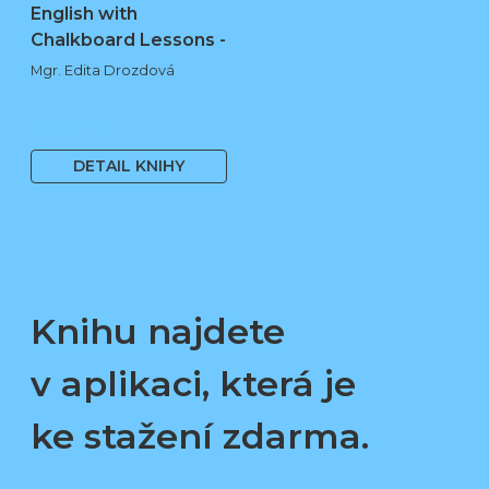
English with
Chalkboard Lessons -
…
Mgr. Edita Drozdová
1 699 Kč
DETAIL KNIHY
Knihu najdete
v aplikaci, která je
ke stažení zdarma.