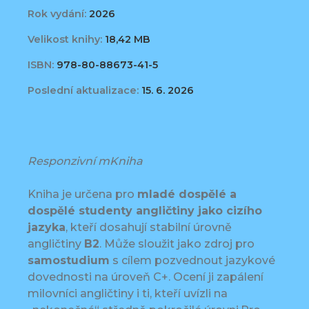
Rok vydání:
2026
Velikost knihy:
18,42 MB
ISBN:
978-80-88673-41-5
Poslední aktualizace:
15. 6. 2026
Responzivní mKniha
Kniha je určena pro
mladé dospělé a
dospělé studenty angličtiny jako cizího
jazyka
, kteří dosahují stabilní úrovně
angličtiny
B2
. Může sloužit jako zdroj pro
samostudium
s cílem pozvednout jazykové
dovednosti na úroveň C+. Ocení ji zapálení
milovníci angličtiny i ti, kteří uvízli na