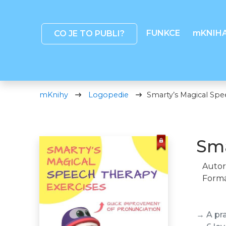
FUNKCE
mKNIH
CO JE TO PUBLI?
mKnihy
Logopedie
Smarty’s Magical Spe
Sma
Autor
Formá
→ A pr