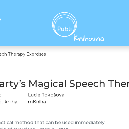
A
ech Therapy Exercises
rty’s Magical Speech Ther
:
Lucie Tokošová
t knihy:
mKniha
actical method that can be used immediately