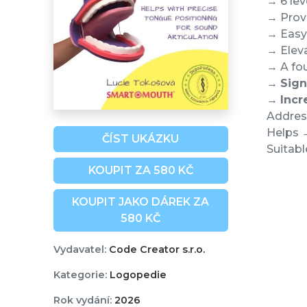
→ 6 lev
→ Prove
→ Easy 
→ Eleva
→ A fou
→
Sign
→
Incr
Address
Helps →
ČÍST UKÁZKU
Suitabl
KOUPIT ZA 580 KČ
KOUPIT JAKO DÁREK ZA
580 KČ
Vydavatel:
Code Creator s.r.o.
Kategorie:
Logopedie
Rok vydání:
2026