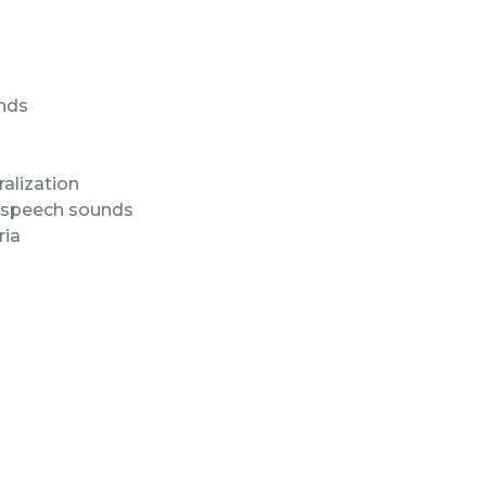
unds
alization
of speech sounds
ria