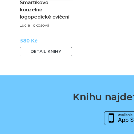
Smartíkovo
kouzelné
logopedické cvičení
Lucie Tokošová
580 Kč
DETAIL KNIHY
Knihu najdet