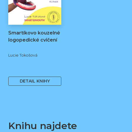
Smartíkovo kouzelné
logopedické cvičení
Lucie Tokošová
580 Kč
DETAIL KNIHY
Knihu najdete