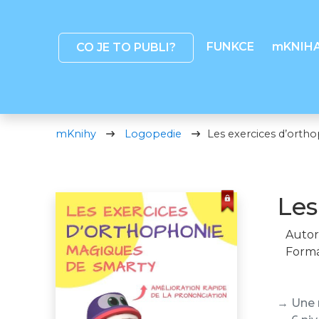
FUNKCE
mKNIH
CO JE TO PUBLI?
mKnihy
Logopedie
Les exercices d’orth
Les
Autor
Formá
→ Une 