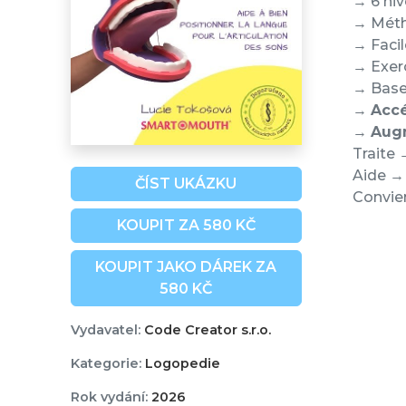
→ 6 niv
→ Méth
→ Facil
→ Exerc
→ Base 
→
Accé
→
Augm
Traite 
Aide → 
ČÍST UKÁZKU
Convien
KOUPIT ZA 580 KČ
KOUPIT JAKO DÁREK ZA
580 KČ
Vydavatel:
Code Creator s.r.o.
Kategorie:
Logopedie
Rok vydání:
2026