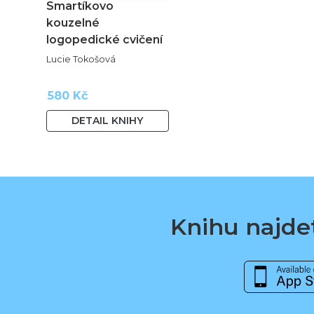
Smartíkovo
kouzelné
logopedické cvičení
Lucie Tokošová
580 Kč
DETAIL KNIHY
Knihu najdet