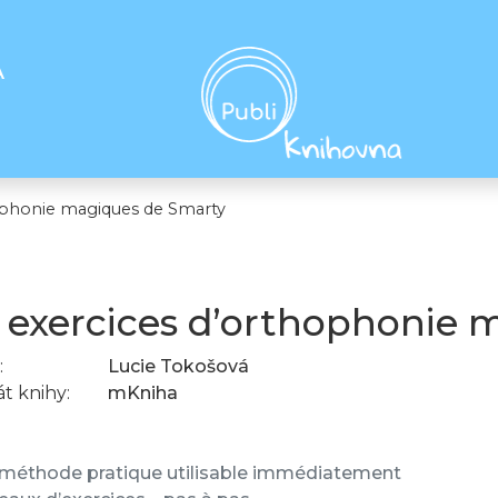
A
ophonie magiques de Smarty
 exercices d’orthophonie 
:
Lucie Tokošová
t knihy:
mKniha
méthode pratique utilisable immédiatement