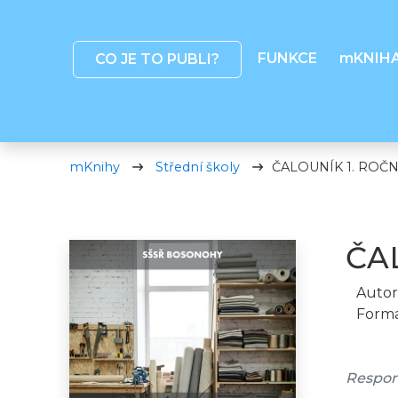
FUNKCE
mKNIH
CO JE TO PUBLI?
mKnihy
Střední školy
ČALOUNÍK 1. ROČN
ČA
Autor
Formá
Responz