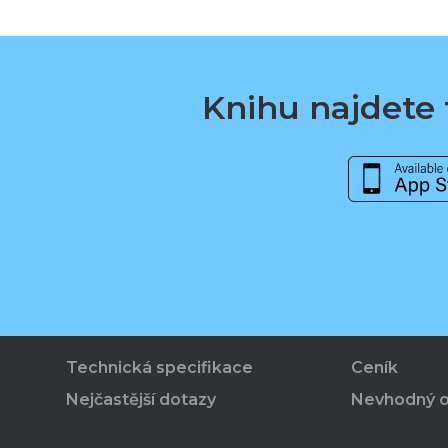
Knihu najdete t
Technická specifikace
Ceník
Nejčastější dotazy
Nevhodný 