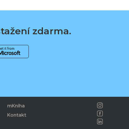
 stažení zdarma.
mKniha
Kontakt