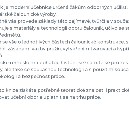
k je moderní učebnice určená žákům odborných učilišť, kt
ářské čalounické výroby.
ně vás provede základy této zajímavé, tvůrčí a v souč
je s materiály a technologií oboru čalouník, učivo se s
ředmětů.
 se vše o jednotlivých částech čalounické konstrukce,
ní, zásadami vazby pružin, vytvářením tvarovací a kypř
ů.
cké řemeslo má bohatou historii, seznámíte se proto s
y, ale také se současnou technologií a s použitím so
ekologii a bezpečnost práce.
to knize získáte potřebné teoretické znalosti i prakti
vat učební obor a uplatnit se na trhu práce.