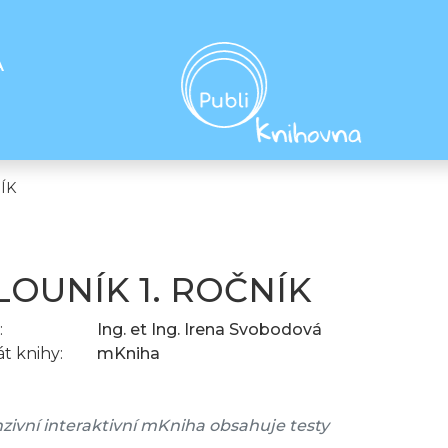
A
ÍK
LOUNÍK 1. ROČNÍK
:
Ing. et Ing. Irena Svobodová
t knihy:
mKniha
ivní interaktivní mKniha obsahuje testy