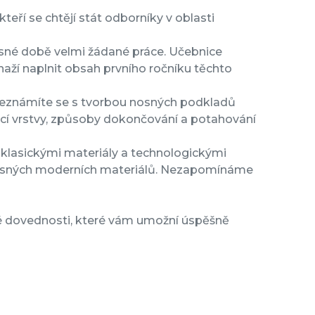
eří se chtějí stát odborníky v oblasti
asné době velmi žádané práce. Učebnice
naží naplnit obsah prvního ročníku těchto
 seznámíte se s tvorbou nosných podkladů
icí vrstvy, způsoby dokončování a potahování
 klasickými materiály a technologickými
učasných moderních materiálů. Nezapomínáme
cké dovednosti, které vám umožní úspěšně