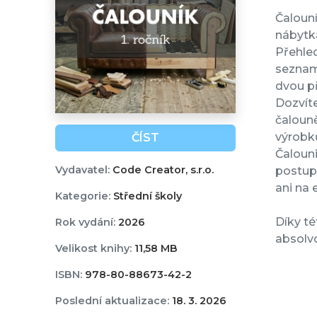
Čalouní
nábytk
Přehled
seznamu
dvou p
Dozvíte
čalouně
výrobk
ČÍST
Čalouni
Vydavatel:
Code Creator, s.r.o.
postup
ani na 
Kategorie:
Střední školy
Díky té
Rok vydání:
2026
absolvo
Velikost knihy:
11,58 MB
ISBN:
978-80-88673-42-2
Poslední aktualizace:
18. 3. 2026