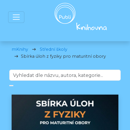
mKnihy
Střední školy
Sbírka úloh z fyziky pro maturitní obory