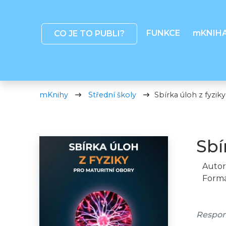
FUNKCE
mKNIH
CO JE TO PUBLI?
mKnihy
Střední školy
Sbírka úloh z fyzik
Sbí
Autor
Formá
Respon