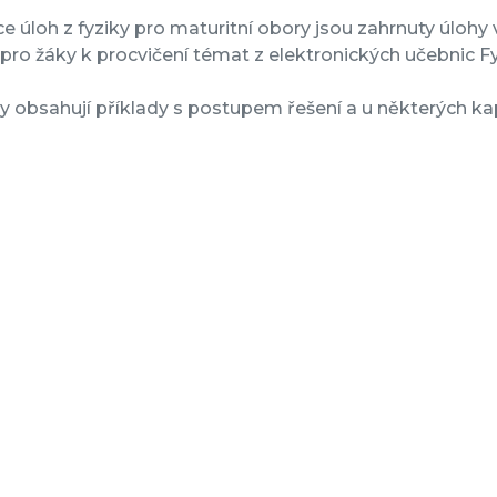
ce úloh z fyziky pro maturitní obory jsou zahrnuty úlohy v 
pro žáky k procvičení témat z elektronických učebnic Fyz
y obsahují příklady s postupem řešení a u některých kap