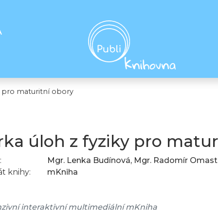
A
y pro maturitní obory
rka úloh z fyziky pro matur
:
Mgr. Lenka Budínová, Mgr. Radomír Omas
t knihy:
mKniha
zivní interaktivní multimediální mKniha