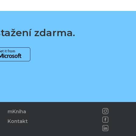
 stažení zdarma.
mKniha
Kontakt