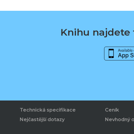
Knihu najdete t
Technická specifikace
Ceník
Nejčastější dotazy
Nevhodný 