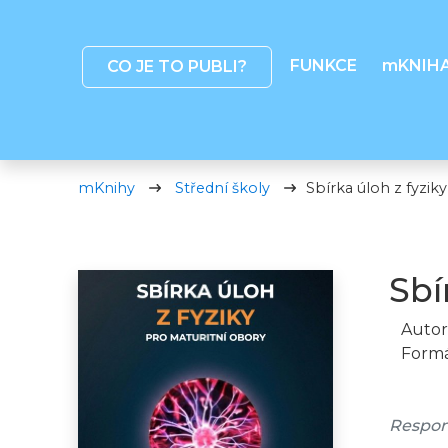
FUNKCE
mKNIH
CO JE TO PUBLI?
mKnihy
Střední školy
Sbírka úloh z fyzik
Sbí
Autor
Formá
Respon