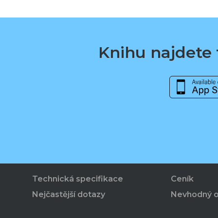
Knihu najdete t
Technická specifikace
Ceník
Nejčastější dotazy
Nevhodný 