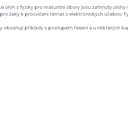
ce úloh z fyziky pro maturitní obory jsou zahrnuty úlohy v 
pro žáky k procvičení témat z elektronických učebnic Fyz
y obsahují příklady s postupem řešení a u některých kap