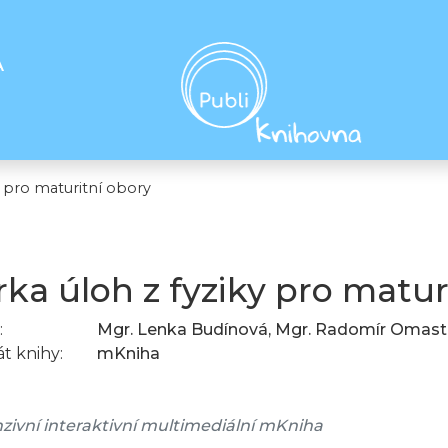
A
y pro maturitní obory
rka úloh z fyziky pro matur
:
Mgr. Lenka Budínová, Mgr. Radomír Omas
t knihy:
mKniha
zivní interaktivní multimediální mKniha