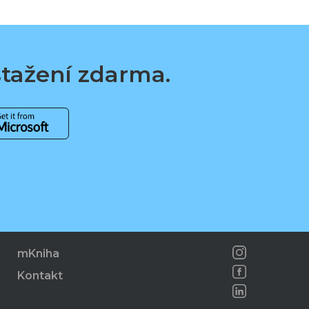
 stažení zdarma.
mKniha
Kontakt