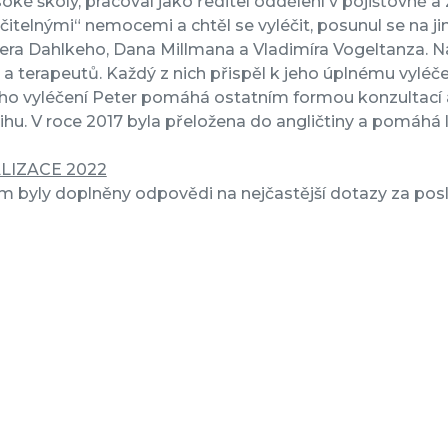
oké školy, pracoval jako ředitel oddělení v pojišťovně a za
čitelnými“ nemocemi a chtěl se vyléčit, posunul se na j
ra Dahlkeho, Dana Millmana a Vladimíra Vogeltanza. Na
ů a terapeutů. Každý z nich přispěl k jeho úplnému vyléč
ho vyléčení Peter pomáhá ostatním formou konzultací a
ihu. V roce 2017 byla přeložena do angličtiny a pomáhá 
LIZACE 2022
 byly doplněny odpovědi na nejčastější dotazy za posl