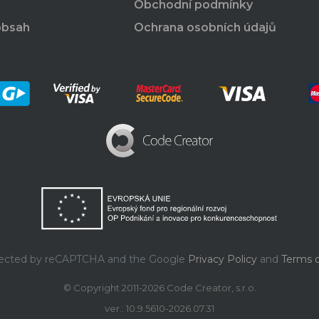
Obchodní podmínky
obsah
Ochrana osobních údajů
rotected by reCAPTCHA and the Google
Privacy Policy
and
Terms o
© Copyright 2011-2026 Code Creator, s.r.o.
ver.: 10.9.5610-2026.07.31