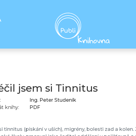
A
éčil jsem si Tinnitus
:
Ing. Peter Studeník
t knihy:
PDF
 si tinnitus (pískání v uších), migrény, bolesti zad a kol