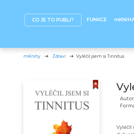
FUNKCE
mKNIH
CO JE TO PUBLI?
mKnihy
Zdraví
Vyléčil jsem si Tinnitus
Vyl
Autor
Formá
Vyléčil