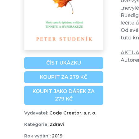
dvě vys
„nevylé
Ruedige
léčitel
Od své
tuto kn
AKTUA
Autorem
ČÍST UKÁZKU
KOUPIT ZA 279 KČ
KOUPIT JAKO DÁREK ZA
279 KČ
Vydavatel:
Code Creator, s. r. o.
Kategorie:
Zdraví
Rok vydání:
2019