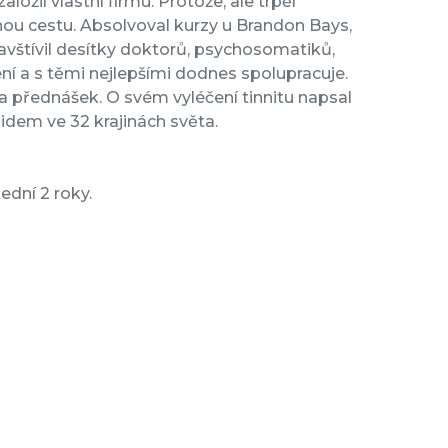
ložil vlastní firmu. Protože, ale trpěl
inou cestu. Absolvoval kurzy u Brandon Bays,
vštívil desítky doktorů, psychosomatiků,
ení a s těmi nejlepšími dodnes spolupracuje.
 přednášek. O svém vyléčení tinnitu napsal
lidem ve 32 krajinách světa.
ední 2 roky.