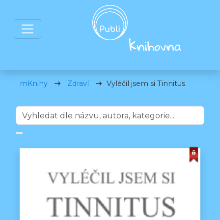
mKnihy
Zdraví
Vyléčil jsem si Tinnitus