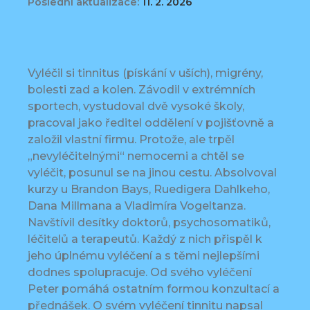
Poslední aktualizace:
11. 2. 2026
Vyléčil si tinnitus (pískání v uších), migrény,
bolesti zad a kolen. Závodil v extrémních
sportech, vystudoval dvě vysoké školy,
pracoval jako ředitel oddělení v pojišťovně a
založil vlastní firmu. Protože, ale trpěl
„nevyléčitelnými“ nemocemi a chtěl se
vyléčit, posunul se na jinou cestu. Absolvoval
kurzy u Brandon Bays, Ruedigera Dahlkeho,
Dana Millmana a Vladimíra Vogeltanza.
Navštívil desítky doktorů, psychosomatiků,
léčitelů a terapeutů. Každý z nich přispěl k
jeho úplnému vyléčení a s těmi nejlepšími
dodnes spolupracuje. Od svého vyléčení
Peter pomáhá ostatním formou konzultací a
přednášek. O svém vyléčení tinnitu napsal