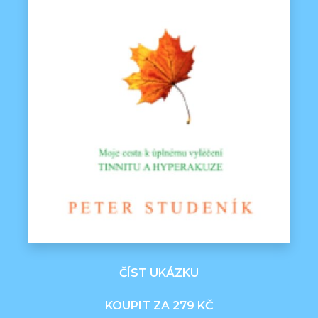
ČÍST UKÁZKU
KOUPIT ZA 279 KČ