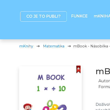
FUNKCE
mKNIH
CO JE TO PUBLI?
mKnihy
Matematika
mBook - Násobilka - 
mBo
Autor
Formá
Doživot