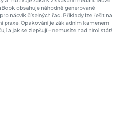
ky a motivuje žáka k získávání medailí. Může
u. mBook obsahuje náhodně generované
pro nácvik číselných řad. Příklady lze řešit na
lní praxe. Opakování je základním kamenem,
jí a jak se zlepšují – nemusíte nad nimi stát!