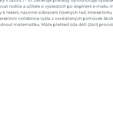
ky v oboru 1 - 10. Generuje příklady, vyhodnocuje výsled
ovat rodiče a učitele o výsledcích po doplnění e-mail
y k řešení, názorné zobrazení číselných řad, interaktivitu 
teraktivní cvičebnice vyšla z osvědčených pomůcek ško
ádnout matematiku. Máte přehled zda děti (žáci) procviču