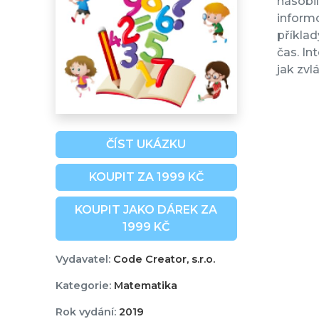
násobil
inform
příklad
čas. In
jak zvl
ČÍST UKÁZKU
KOUPIT ZA 1999 KČ
KOUPIT JAKO DÁREK ZA
1999 KČ
Vydavatel:
Code Creator, s.r.o.
Kategorie:
Matematika
Rok vydání:
2019