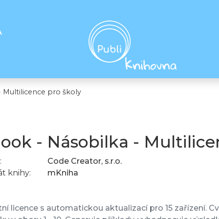
A
Multilicence pro školy
ok - Násobilka - Multilice
:
Code Creator, s.r.o.
t knihy:
mKniha
ní licence s automatickou aktualizací pro 15 zařízení. C