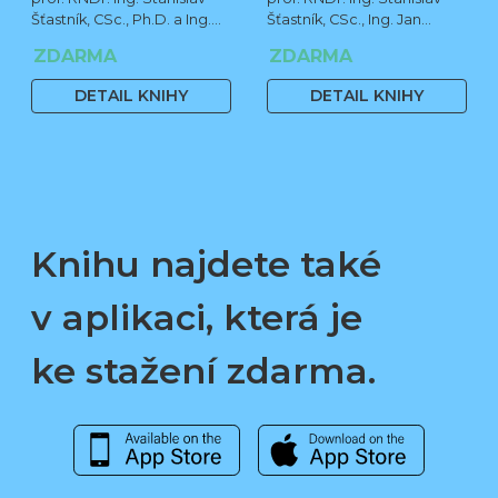
Šťastník, CSc., Ph.D. a Ing.
Šťastník, CSc., Ing. Jan
Jan Čermák, Ph.D.
Čermák, Ph.D., Bc. Jiří
ZDARMA
ZDARMA
Stehno
DETAIL KNIHY
DETAIL KNIHY
Knihu najdete také
v aplikaci, která je
ke stažení zdarma.