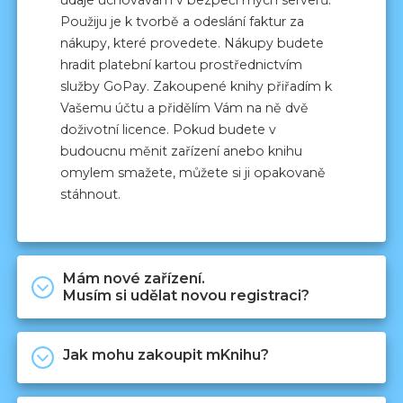
údaje uchovávám v bezpečí mých serverů.
Použiju je k tvorbě a odeslání faktur za
nákupy, které provedete. Nákupy budete
hradit platební kartou prostřednictvím
služby GoPay. Zakoupené knihy přiřadím k
Vašemu účtu a přidělím Vám na ně dvě
doživotní licence. Pokud budete v
budoucnu měnit zařízení anebo knihu
omylem smažete, můžete si ji opakovaně
stáhnout.
Mám nové zařízení.
Musím si udělat novou registraci?
Nová registrace není potřeba.
Jak mohu zakoupit mKnihu?
Protože chráním všechny mKnihy
speciálním klíčem proti překopírování, je
Úplně jednoduše v mojí
KNIHOVNĚ