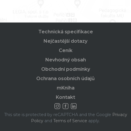
Technická specifikace
Nejčastější dotazy
Ceník
Nevhodný obsah
Obchodní podmínky
Ochrana osobních údajů
mKniha
Kontakt
This site is protected by reCAPTCHA and the Google
Privacy
Policy
and
Terms of Service
apply.