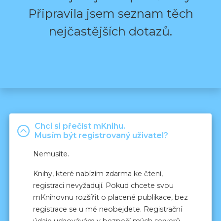
Připravila jsem seznam těch
nejčastějších dotazů.
Chci si přečíst mKnihu.
Musím být registrovaný uživatel?
Nemusíte.
Knihy, které nabízím zdarma ke čtení,
registraci nevyžadují. Pokud chcete svou
mKnihovnu rozšířit o placené publikace, bez
registrace se u mě neobejdete. Registrační