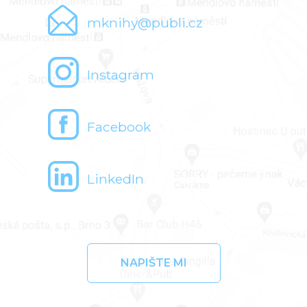
mknihy@publi.cz
Instagram
Facebook
LinkedIn
NAPIŠTE MI