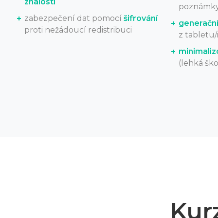
znalostí
poznámky 
zabezpečení dat pomocí
šifrování
generační
proti nežádoucí redistribuci
z tabletu
minimaliz
(lehká ško
Kur