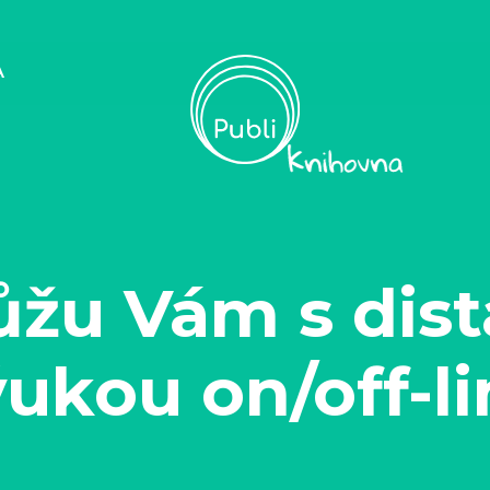
A
žu Vám s dist
ukou on/off-l