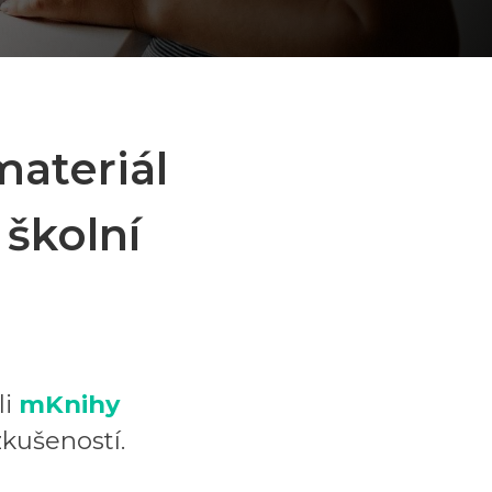
materiál
 školní
li
mKnihy
zkušeností.