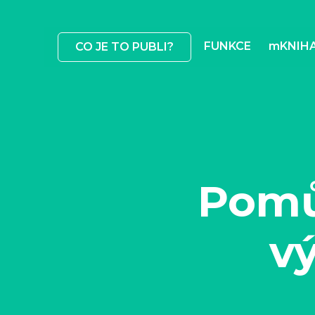
FUNKCE
mKNIH
CO JE TO PUBLI?
Pomů
vý