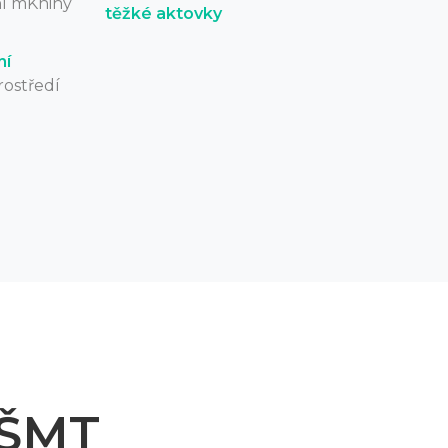
í mKnihy
těžké aktovky
ní
ostředí
MŠMT