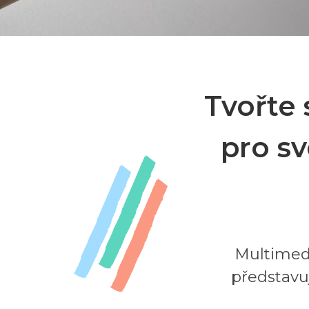
Tvořte 
pro sv
Multimedi
představuj