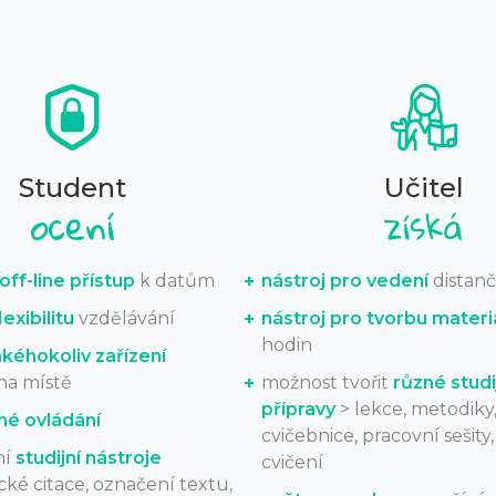
Student
Učitel
off-line přístup
k datům
nástroj pro vedení
distanč
exibilitu
vzdělávání
nástroj pro tvorbu materi
hodin
akéhokoliv zařízení
na místě
možnost tvořit
různé studi
přípravy
> lekce, metodiky
hé ovládání
cvičebnice, pracovní sešity
ní
studijní nástroje
cvičení
ké citace, označení textu,