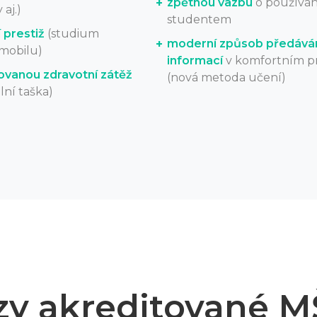
zpětnou vazbu
o používán
aj.)
studentem
 prestiž
(studium
moderní způsob předává
/mobilu)
informací
v komfortním pr
ovanou zdravotní zátěž
(nová metoda učení)
lní taška)
zy akreditované 