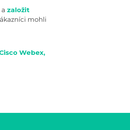
u a
založit
zákazníci mohli
Cisco Webex,