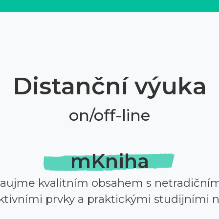
Distanční výuka
on/off-line
mKniha
zaujme kvalitním obsahem s netradičním
ktivními prvky a praktickými studijními n