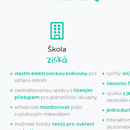
Škola
vlastní elektronickou knihovnu
pro
rychlý
on/
sdílení mKnih
časovou fl
centralizovanou správu s
řízeným
výuku
z j
přístupem
pro jednotlivce i skupiny
nezávisle 
schopnost
monitorovat
práci
jednoduc
s výukovým materiálem
interaktiv
možnost tvorby
testů pro ověření
(automatic