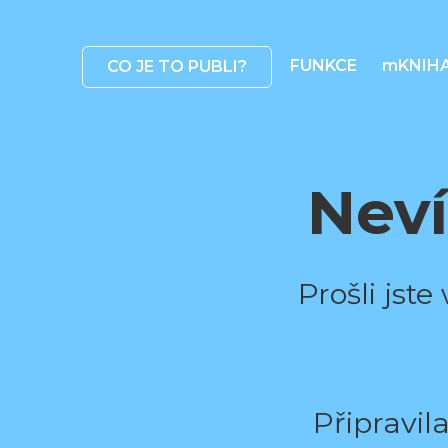
FUNKCE
mKNIH
CO JE TO PUBLI?
Neví
Prošli jst
Připravil