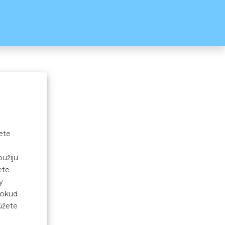
ete
užiju
ete
y
Pokud
ůžete