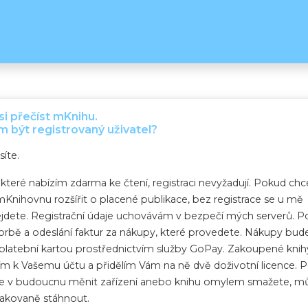
si přečíst mKnihu.
m být registrovaný uživatel?
íte.
 které nabízím zdarma ke čtení, registraci nevyžadují. Pokud chc
Knihovnu rozšířit o placené publikace, bez registrace se u mě
dete. Registrační údaje uchovávám v bezpečí mých serverů. Po
vorbě a odeslání faktur za nákupy, které provedete. Nákupy bud
 platební kartou prostřednictvím služby GoPay. Zakoupené knih
ím k Vašemu účtu a přidělím Vám na ně dvě doživotní licence. 
e v budoucnu měnit zařízení anebo knihu omylem smažete, m
opakovaně stáhnout.