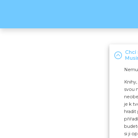
Chci 
Musí
Nemus
Knihy,
svou m
neobej
je k t
hradit
přiřad
budet
si ji 