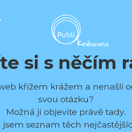
A
te si s něčím 
e web křížem krážem a nenašli
svou otázku?
Možná ji objevíte právě tady.
a jsem seznam těch nejčastější