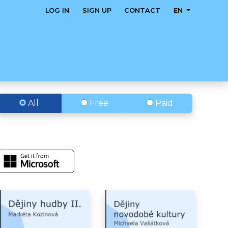
LOG IN
SIGN UP
CONTACT
EN
All
Free
Paid