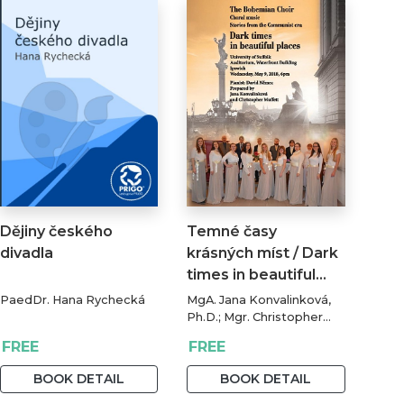
Dějiny českého
Temné časy
divadla
krásných míst / Dark
times in beautiful…
PaedDr. Hana Rychecká
MgA. Jana Konvalinková,
Ph.D.; Mgr. Christopher
Muffett, M. A., PGCE
FREE
FREE
BOOK DETAIL
BOOK DETAIL