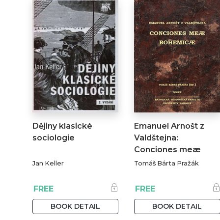
Dějiny klasické
Emanuel Arnošt z
sociologie
Valdštejna:
Conciones meæ
Bohemicæ
Jan Keller
Tomáš Bárta Pražák
FREE
FREE
BOOK DETAIL
BOOK DETAIL