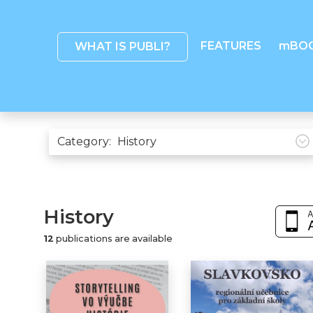
FEATURES
mBO
WHAT IS PUBLI?
Category:
History
12
publications are available