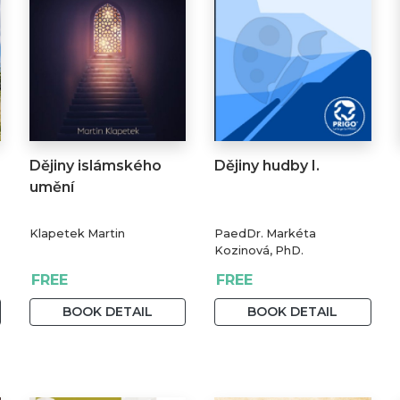
Dějiny islámského
Dějiny hudby I.
umění
Klapetek Martin
PaedDr. Markéta
Kozinová, PhD.
FREE
FREE
BOOK DETAIL
BOOK DETAIL