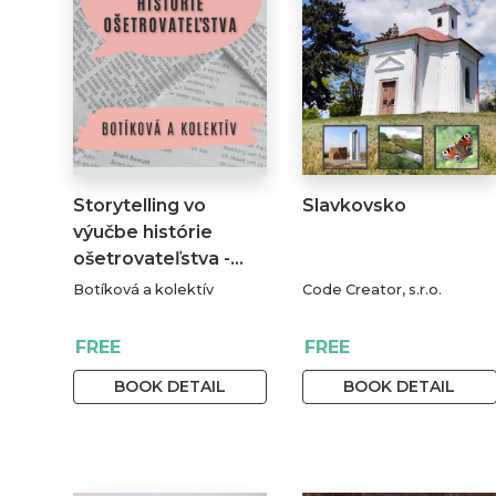
Storytelling vo
Slavkovsko
výučbe histórie
ošetrovateľstva -…
Botíková a kolektív
Code Creator, s.r.o.
FREE
FREE
BOOK DETAIL
BOOK DETAIL