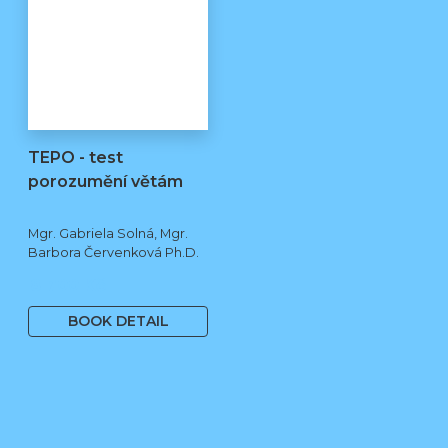
TEPO - test
porozumění větám
Mgr. Gabriela Solná, Mgr.
Barbora Červenková Ph.D.
8 700 Kč
BOOK DETAIL