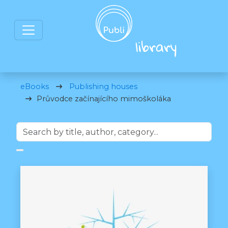
eBooks
Publishing houses
Průvodce začínajícího mimoškoláka