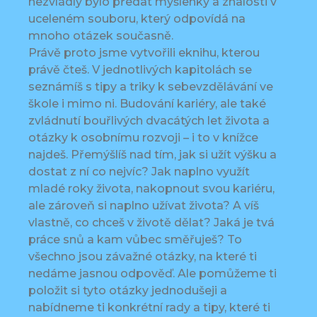
nezvládly bylo předat myšlenky a znalosti v
uceleném souboru, který odpovídá na
mnoho otázek současně.
Právě proto jsme vytvořili eknihu, kterou
právě čteš. V jednotlivých kapitolách se
seznámíš s tipy a triky k sebevzdělávání ve
škole i mimo ni. Budování kariéry, ale také
zvládnutí bouřlivých dvacátých let života a
otázky k osobnímu rozvoji – i to v knížce
najdeš. Přemýšlíš nad tím, jak si užít výšku a
dostat z ní co nejvíc? Jak naplno využít
mladé roky života, nakopnout svou kariéru,
ale zároveň si naplno užívat života? A víš
vlastně, co chceš v životě dělat? Jaká je tvá
práce snů a kam vůbec směřuješ? To
všechno jsou závažné otázky, na které ti
nedáme jasnou odpověď. Ale pomůžeme ti
položit si tyto otázky jednodušeji a
nabídneme ti konkrétní rady a tipy, které ti