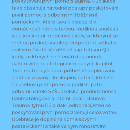
poskytování první pomoci zajímá. Publikace
také obsahuje návodné postupy poskytování
první pomoci s odbornými i běžnými
pomůckami, které jsou k dispozici v
domácnosti nebo v terénu. Nedílnou součástí
jsou konkrétní modelové úkoly, se kterými se
mohou poskytovatelé první pomoci setkat v
reálném životě. Ve většině kapitol jsou QR
kódy, ze kterých se čtenáři dostanou k
dalším videím a fotografiím daných kapitol.
Tyto materiály budou průběžně doplňovány
a aktualizovány. Do skupiny autorů, kteří se
na učebnici první pomoci podíleli, patří
odborní učitelé SZŠ Jaselská, přední brněnští
traumatologové a interní lékaři, členové
Trauma-týmu ČR a další odborníci, kteří se
poskytování první pomoci věnují celoživotně.
Učebnice je doplněna komiksovými
postavičkami a také velkým množstvím