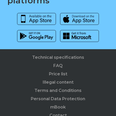
platforms
Technical specifications
FAQ
Price list
Illegal content
Terms and Conditions
Personal Data Protection
mBook
Contact