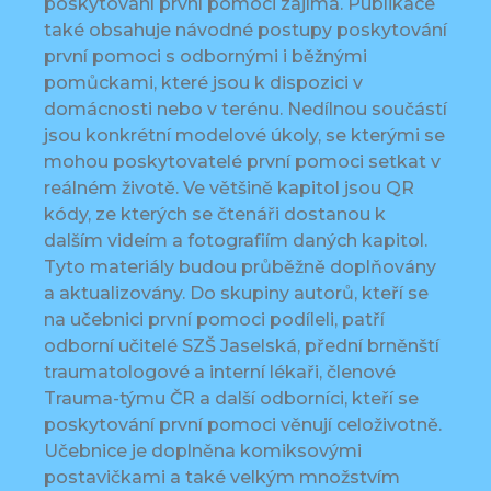
poskytování první pomoci zajímá. Publikace
také obsahuje návodné postupy poskytování
první pomoci s odbornými i běžnými
pomůckami, které jsou k dispozici v
domácnosti nebo v terénu. Nedílnou součástí
jsou konkrétní modelové úkoly, se kterými se
mohou poskytovatelé první pomoci setkat v
reálném životě. Ve většině kapitol jsou QR
kódy, ze kterých se čtenáři dostanou k
dalším videím a fotografiím daných kapitol.
Tyto materiály budou průběžně doplňovány
a aktualizovány. Do skupiny autorů, kteří se
na učebnici první pomoci podíleli, patří
odborní učitelé SZŠ Jaselská, přední brněnští
traumatologové a interní lékaři, členové
Trauma-týmu ČR a další odborníci, kteří se
poskytování první pomoci věnují celoživotně.
Učebnice je doplněna komiksovými
postavičkami a také velkým množstvím