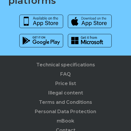
platforms
Technical specifications
FAQ
Price list
Illegal content
Terms and Conditions
Personal Data Protection
mBook
Contact