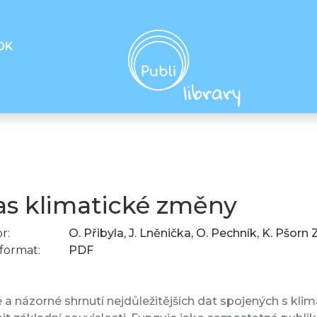
OK
as klimatické změny
r:
O. Přibyla, J. Lněnička, O. Pechník, K. Pšo
format:
PDF
 a názorné shrnutí nejdůležitějších dat spojených s kl