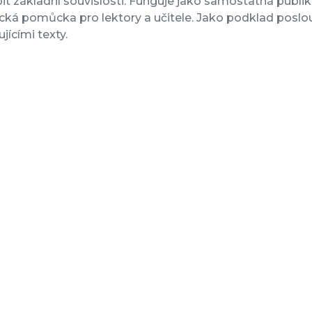
t základní souvislosti. Funguje jako samostatná publik
cká pomůcka pro lektory a učitele. Jako podklad poslouži
ujícími texty.