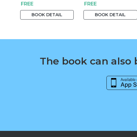
FREE
FREE
Alexandra Snováková
BOOK DETAIL
BOOK DETAIL
The book can also b