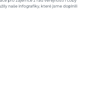
ace pro zájemce z řad veřejnosti i coby
ly naše infografiky, které jsme doplnili