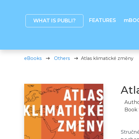
FEATURES
mBO
WHAT IS PUBLI?
eBooks
Others
Atlas klimatické změny
Atl
Autho
Book 
Stručné