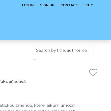
LOG IN
SIGN UP
CONTACT
EN
rn Zákopčanová
imatickou změnou, které laikům umožní