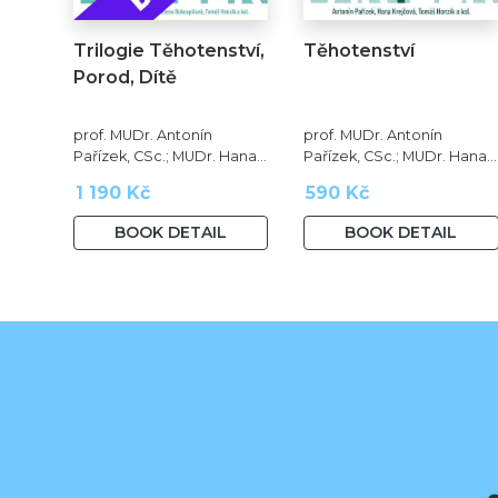
Trilogie Těhotenství,
Těhotenství
Porod, Dítě
prof. MUDr. Antonín
prof. MUDr. Antonín
Pařízek, CSc.; MUDr. Hana
Pařízek, CSc.; MUDr. Hana
Krejčová, Ph.D.; MUDr.
Krejčová, Ph.D.; prof. MUDr.
1 190 Kč
590 Kč
Milena Dokoupilová; prof.
Tomáš Honzík, Ph.D. a kol.
MUDr. Tomáš Honzík, Ph.D.
BOOK DETAIL
BOOK DETAIL
a kol.