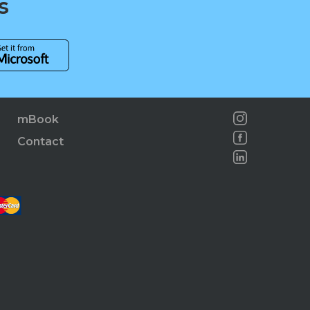
s
mBook
Contact