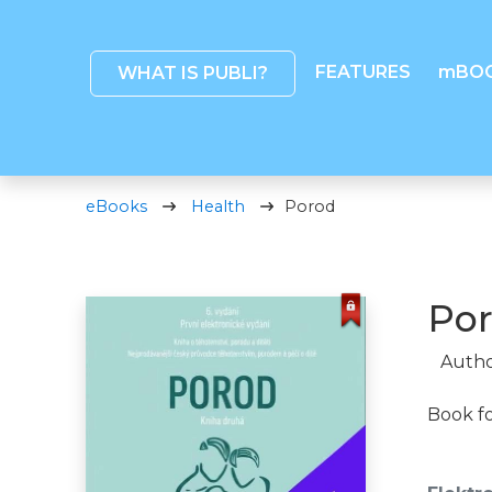
FEATURES
mBO
WHAT IS PUBLI?
eBooks
Health
Porod
Po
Autho
Book f