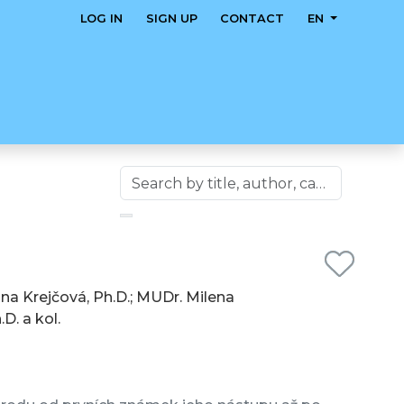
LOG IN
SIGN UP
CONTACT
EN
na Krejčová, Ph.D.; MUDr. Milena
D. a kol.