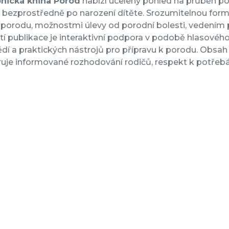
onická kniha Porod
nabízí ucelený pohled na průběh p
 bezprostředně po narození dítěte. Srozumitelnou form
porodu, možnostmi úlevy od porodní bolesti, vedením po
í publikace je interaktivní podpora v podobě hlasového
í a praktických nástrojů pro přípravu k porodu. Obsah
uje informované rozhodování rodičů, respekt k potřebá