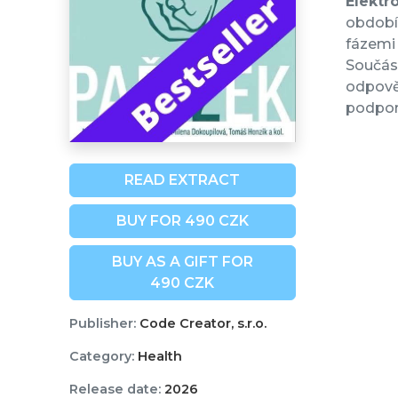
Elektr
období
fázemi 
Součást
odpověd
podpor
READ EXTRACT
BUY FOR 490 CZK
BUY AS A GIFT FOR
490 CZK
Publisher:
Code Creator, s.r.o.
Category:
Health
Release date:
2026