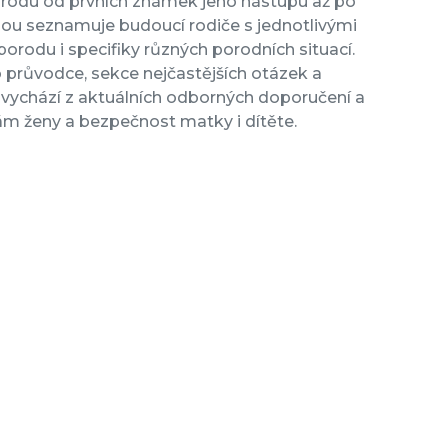
orodu od prvních známek jeho nástupu až po
ou seznamuje budoucí rodiče s jednotlivými
rodu i specifiky různých porodních situací.
 průvodce, sekce nejčastějších otázek a
 vychází z aktuálních odborných doporučení a
m ženy a bezpečnost matky i dítěte.