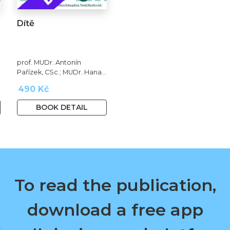
Dítě
prof. MUDr. Antonín
Pařízek, CSc.; MUDr. Hana
Krejčová, Ph.D.; MUDr.
490 Kč
Milena Dokoupilová; prof.
MUDr. Tomáš Honzík, Ph.D.
BOOK DETAIL
a kol.
To read the publication,
download a free app