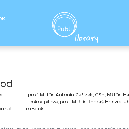
OK
rod
r:
prof. MUDr. Antonín Pařízek, CSc.; MUDr. Ha
Dokoupilová; prof. MUDr. Tomáš Honzík, Ph.
ormat:
mBook