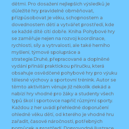
dětmi. Pro dosažení nejlepších výsledků je
důležité hry pravidelně obměňovat,
přizpůsobovat je věku, schopnostem a
dovednostem dětí a vytvářet prostředí, kde
se každé dítě cítí dobře. Kniha Pohybové hry
se zaměřuje nejen na rozvoj koordinace,
rychlosti, síly a vytrvalosti, ale také herního
myšlení, týmové spolupráce a
strategie.Druhé, přepracované a doplněné
vydání přináší praktickou příručku, která
obsahuje osvědčené pohybové hry pro výuku
tělesné výchovy a sportovní trénink. Autor se
těmto aktivitám věnuje již několik dekád a
nabízí hry vhodné pro žáky a studenty všech
typů škol i sportovce napříč různými sporty.
Každou z her uvádí přehledné doporučení
ohledně věku dětí, od kterého je vhodné hru
zařadit, časové náročnosti, potřebných
pomůcek a prostředí. Doprovodné ilustrace