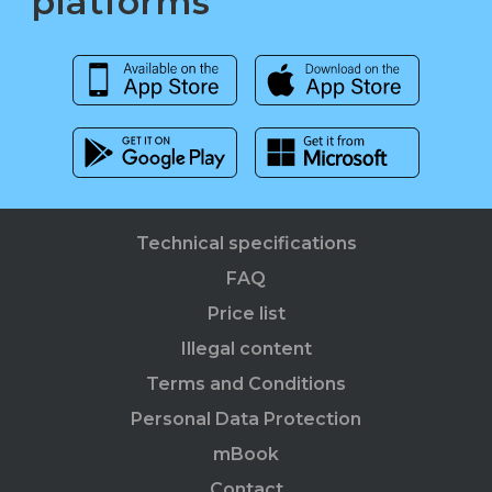
platforms
Technical specifications
FAQ
Price list
Illegal content
Terms and Conditions
Personal Data Protection
mBook
Contact