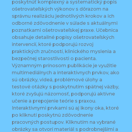
poskytnúť komplexný a systematický popis
ošetrovateľských výkonov s dôrazom na
správnu realizáciu jednotlivých krokov a ich
odborné zdôvodnenie v súlade s aktuálnymi
poznatkami ošetrovateľskej praxe. Učebnica
obsahuje detailné popisy ošetrovateľských
intervencií, ktoré podporujú rozvoj
praktických zručností, klinického myslenia a
bezpečnej starostlivosti o pacienta.
Významným prínosom publikácie je využitie
multimediálnych a interaktívnych prvkov, ako
sú obrázky, videá, problémové úlohy a
testové otázky s poskytnutím spätnej väzby,
ktoré zvyšujú názornosť, podporujú aktívne
učenie a prepojenie teórie s praxou.
Interaktívnymi prvkami sú aj ikony oka, ktoré
po kliknutí poskytnú zdôvodnenie
pracovných postupov. Kliknutím na vybrané
obrázky sa otvorí materiál s podrobnejšími a