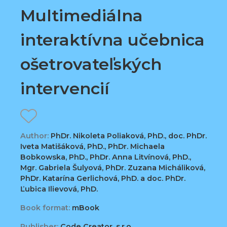
Multimediálna
interaktívna učebnica
ošetrovateľských
intervencií
Author:
PhDr. Nikoleta Poliaková, PhD., doc. PhDr.
Iveta Matišáková, PhD., PhDr. Michaela
Bobkowska, PhD., PhDr. Anna Litvínová, PhD.,
Mgr. Gabriela Šulyová, PhDr. Zuzana Micháliková,
PhDr. Katarína Gerlichová, PhD. a doc. PhDr.
Ľubica Ilievová, PhD.
Book format:
mBook
Publisher:
Code Creator, s.r.o.