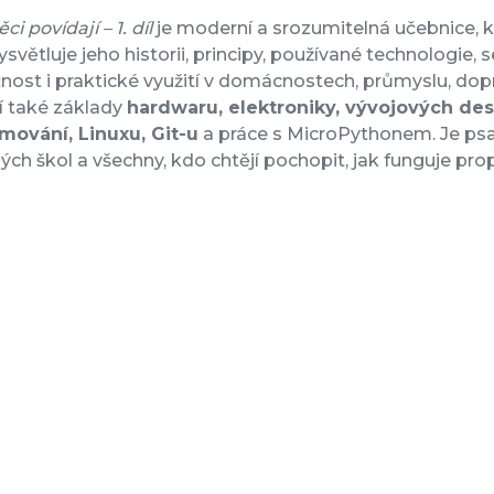
ěci povídají – 1. díl
je moderní a srozumitelná učebnice, k
Vysvětluje jeho historii, principy, používané technologie,
ost i praktické využití v domácnostech, průmyslu, dopr
í také základy
hardwaru, elektroniky, vývojových de
mování, Linuxu, Git-u
a práce s MicroPythonem. Je psa
ch škol a všechny, kdo chtějí pochopit, jak funguje pro