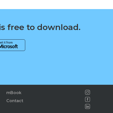
is free to download.
mBook
Contact