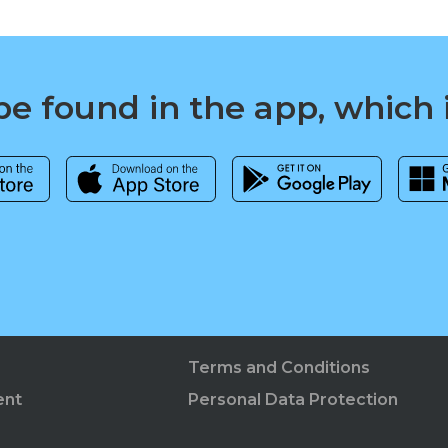
e found in the app, which 
Terms and Conditions
ent
Personal Data Protection