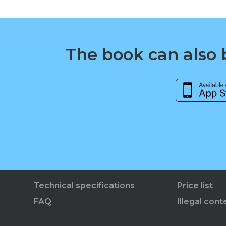
The book can also b
Technical specifications
Price list
FAQ
Illegal cont