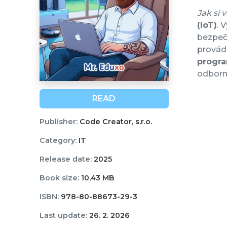
Jak si v
(IoT)
. 
bezpečn
provád
progra
odborný
READ
Publisher:
Code Creator, s.r.o.
Category:
IT
Release date:
2025
Book size:
10,43 MB
ISBN:
978-80-88673-29-3
Last update:
26. 2. 2026