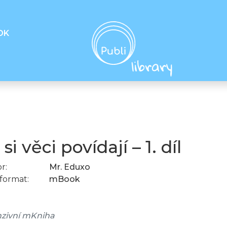
OK
si věci povídají – 1. díl
r:
Mr. Eduxo
format:
mBook
zivní mKniha