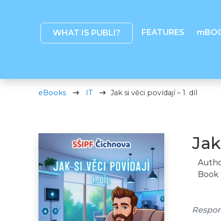
FEATURES
mBO
WHAT IS PUBLI?
eBooks
IT
Jak si věci povídají – 1. díl
Jak 
Autho
Book 
Respon