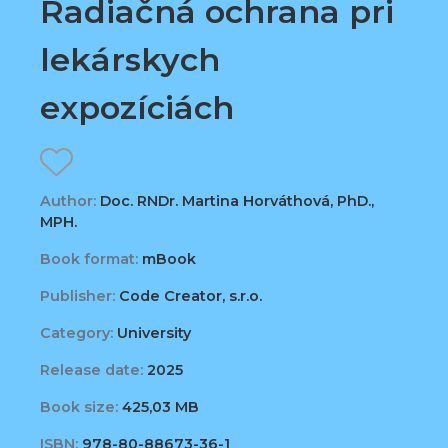
Radiačná ochrana pri
lekárskych
expozíciách
Author:
Doc. RNDr. Martina Horváthová, PhD.,
MPH.
Book format:
mBook
Publisher:
Code Creator, s.r.o.
Category:
University
Release date:
2025
Book size:
425,03 MB
ISBN:
978-80-88673-36-1