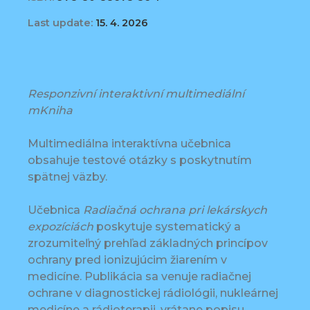
Last update:
15. 4. 2026
Responzivní interaktivní multimediální
mKniha
Multimediálna interaktívna učebnica
obsahuje testové otázky s poskytnutím
spätnej väzby.
Učebnica
Radiačná ochrana pri lekárskych
expozíciách
poskytuje systematický a
zrozumiteľný prehľad základných princípov
ochrany pred ionizujúcim žiarením v
medicíne. Publikácia sa venuje radiačnej
ochrane v diagnostickej rádiológii, nukleárnej
medicíne a rádioterapii, vrátane popisu