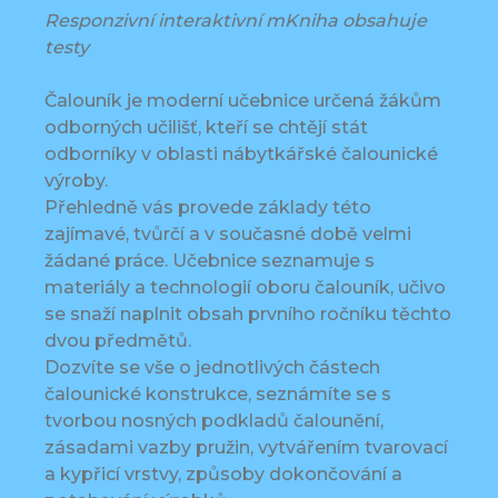
Responzivní interaktivní mKniha obsahuje
testy
Čalouník je moderní učebnice určená žákům
odborných učilišť, kteří se chtějí stát
odborníky v oblasti nábytkářské čalounické
výroby.
Přehledně vás provede základy této
zajímavé, tvůrčí a v současné době velmi
žádané práce. Učebnice seznamuje s
materiály a technologií oboru čalouník, učivo
se snaží naplnit obsah prvního ročníku těchto
dvou předmětů.
Dozvíte se vše o jednotlivých částech
čalounické konstrukce, seznámíte se s
tvorbou nosných podkladů čalounění,
zásadami vazby pružin, vytvářením tvarovací
a kypřicí vrstvy, způsoby dokončování a