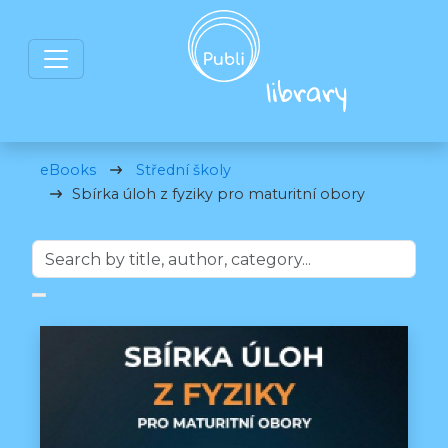
eBooks
Střední školy
Sbírka úloh z fyziky pro maturitní obory