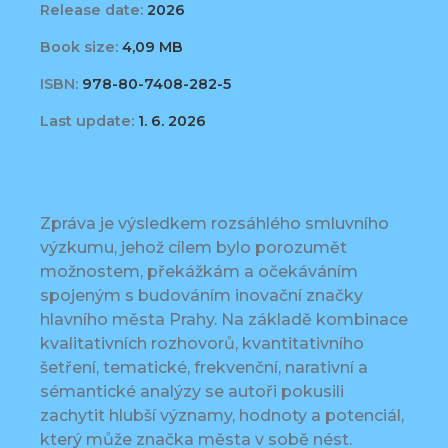
Release date:
2026
Book size:
4,09 MB
ISBN:
978-80-7408-282-5
Last update:
1. 6. 2026
Zpráva je výsledkem rozsáhlého smluvního
výzkumu, jehož cílem bylo porozumět
možnostem, překážkám a očekáváním
spojeným s budováním inovační značky
hlavního města Prahy. Na základě kombinace
kvalitativních rozhovorů, kvantitativního
šetření, tematické, frekvenční, narativní a
sémantické analýzy se autoři pokusili
zachytit hlubší významy, hodnoty a potenciál,
který může značka města v sobě nést.