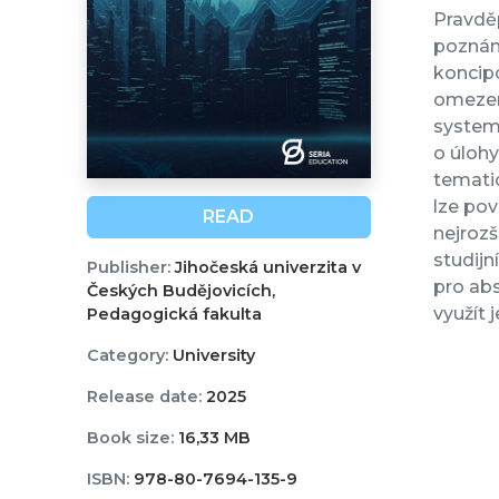
Pravdě
poznání
koncipo
omezeně
systema
o úloh
tematic
lze pov
READ
nejrozš
studijn
Publisher:
Jihočeská univerzita v
pro abs
Českých Budějovicích,
využít 
Pedagogická fakulta
Category:
University
Release date:
2025
Book size:
16,33 MB
ISBN:
978-80-7694-135-9