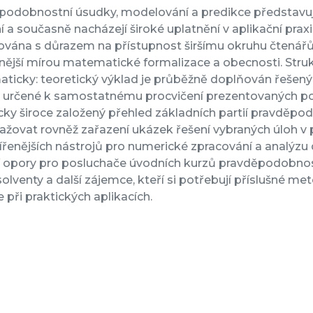
podobnostní úsudky, modelování a predikce představují
 a současně nacházejí široké uplatnění v aplikační praxi
vána s důrazem na přístupnost širšímu okruhu čtenářů,
jší mírou matematické formalizace a obecnosti. Strukt
ticky: teoretický výklad je průběžně doplňován řešenými
y určené k samostatnému procvičení prezentovaných pos
ky široce založený přehled základních partií pravděpodo
ažovat rovněž zařazení ukázek řešení vybraných úloh v 
ířenějších nástrojů pro numerické zpracování a analýzu 
í opory pro posluchače úvodních kurzů pravděpodobnosti
olventy a další zájemce, kteří si potřebují příslušné 
je při praktických aplikacích.