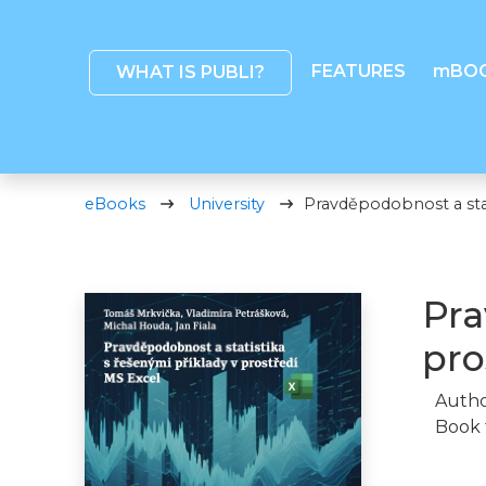
FEATURES
mBO
WHAT IS PUBLI?
eBooks
University
Pravděpodobnost a stat
Pra
pro
Autho
Book 