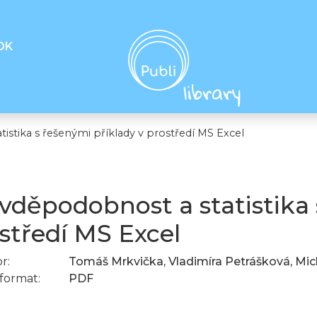
OK
istika s řešenými příklady v prostředí MS Excel
vděpodobnost a statistika 
středí MS Excel
r:
Tomáš Mrkvička, Vladimíra Petrášková, Mich
format:
PDF