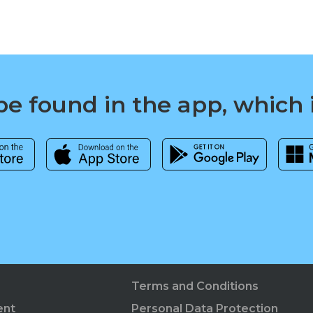
e found in the app, which 
Terms and Conditions
ent
Personal Data Protection