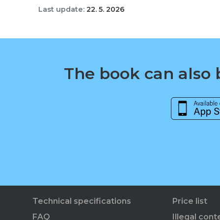
Last update:
22. 5. 2026
The book can also b
Technical specifications
Price list
FAQ
Illegal cont