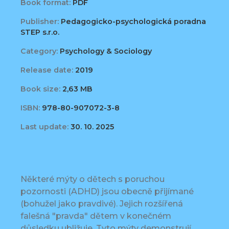
Book format:
PDF
Publisher:
Pedagogicko-psychologická poradna
STEP s.r.o.
Category:
Psychology & Sociology
Release date:
2019
Book size:
2,63 MB
ISBN:
978-80-907072-3-8
Last update:
30. 10. 2025
Některé mýty o dětech s poruchou
pozornosti (ADHD) jsou obecně přijímané
(bohužel jako pravdivé). Jejich rozšířená
falešná "pravda" dětem v konečném
důsledku ubližuje. Tyto mýty demonstrují