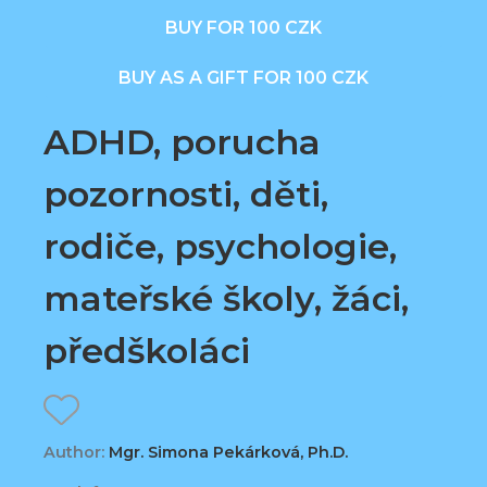
BUY FOR 100 CZK
BUY AS A GIFT FOR 100 CZK
ADHD, porucha
pozornosti, děti,
rodiče, psychologie,
mateřské školy, žáci,
předškoláci
Author:
Mgr. Simona Pekárková, Ph.D.